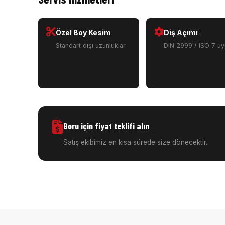
Özel Boy Kesim
Diş Açımı
Standart dışı uzunluklar
DIN 2999 / ISO 7 u
Boru için fiyat teklifi alın
Satış ekibimiz en kısa sürede size dönecektir.