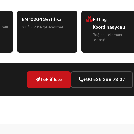
EN 10204 Sertifika
Fitting
Koordinasyonu
yumlu
3.1 / 3.2 belgelendirme
Bağlantı elemanı
tedariği
Teklif İste
+90 536 298 73 07