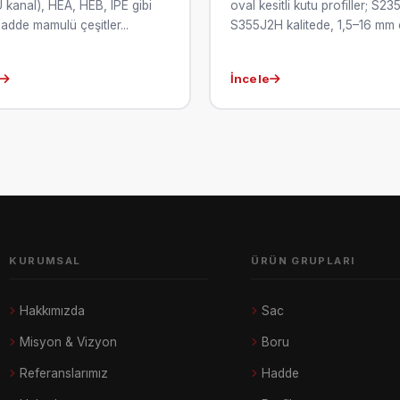
 kanal), HEA, HEB, IPE gibi
oval kesitli kutu profiller; S2
adde mamulü çeşitler...
S355J2H kalitede, 1,5–16 mm e
İncele
KURUMSAL
ÜRÜN GRUPLARI
Hakkımızda
Sac
Misyon & Vizyon
Boru
Referanslarımız
Hadde