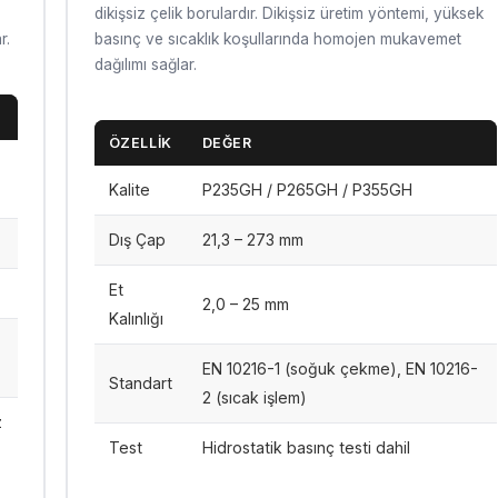
dikişsiz çelik borulardır. Dikişsiz üretim yöntemi, yüksek
r.
basınç ve sıcaklık koşullarında homojen mukavemet
dağılımı sağlar.
ÖZELLIK
DEĞER
Kalite
P235GH / P265GH / P355GH
Dış Çap
21,3 – 273 mm
Et
2,0 – 25 mm
Kalınlığı
EN 10216-1 (soğuk çekme), EN 10216-
Standart
2 (sıcak işlem)
z
Test
Hidrostatik basınç testi dahil