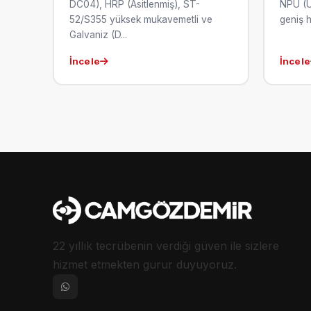
DC04), HRP (Asitlenmiş), ST-
NPU (U
52/S355 yüksek mukavemetli ve
geniş h
Galvaniz (D...
İncele
İncele
22 yıllık tecrübenin verdiği güven ile sizlere
hizmet etmekten gurur duyuyoruz.